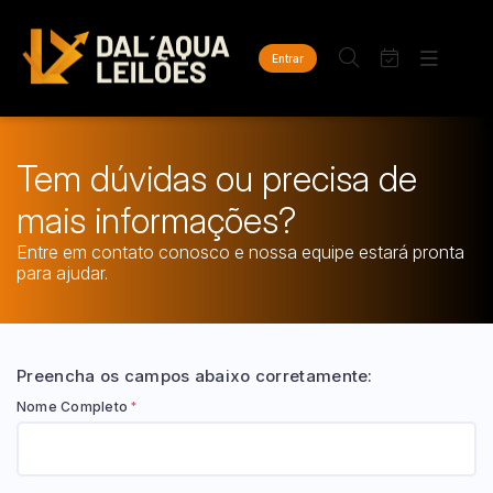
Entrar
Criar conta
Entrar
Site
Busca por palavra-chave
Agenda
Home
Tem dúvidas ou precisa de
Quem Somos
Quem Somos
mais informações?
Categoria
Subcategoria
Contato
Eventos
Fale Conosco
Entre em contato conosco e nossa equipe estará pronta
Busca por categoria
para ajudar.
Estados
Cidade
Veículos
Carros
Bairro
Comitente
Preencha os campos abaixo corretamente:
Nome Completo
*
Judiciais
Extrajudiciais
Faixa de valor
R$
R$
até